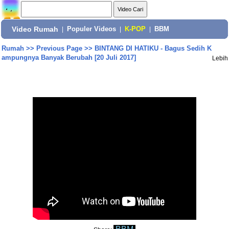
Video Rumah
|
Populer Videos
|
K-POP
|
BBM
Rumah
>>
Previous Page
>>
BINTANG DI HATIKU - Bagus Sedih K
ampungnya Banyak Berubah [20 Juli 2017]
Lebih