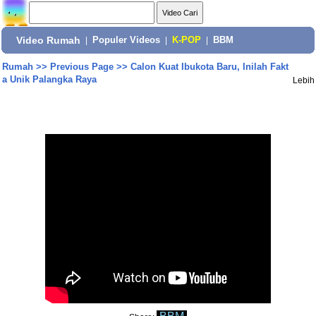
Video Rumah
|
Populer Videos
|
K-POP
|
BBM
Rumah
>>
Previous Page
>>
Calon Kuat Ibukota Baru, Inilah Fakt
a Unik Palangka Raya
Lebih