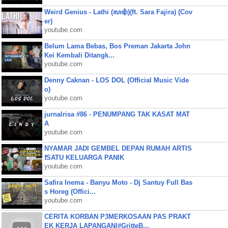
Weird Genius - Lathi (ꦭꦛꦶ)(ft. Sara Fajira) (Cov
er)
youtube.com
Belum Lama Bebas, Bos Preman Jakarta John
Kei Kembali Ditangk...
youtube.com
Denny Caknan - LOS DOL (Official Music Vide
o)
youtube.com
jurnalrisa #86 - PENUMPANG TAK KASAT MAT
A
youtube.com
NYAMAR JADI GEMBEL DEPAN RUMAH ARTIS
❗SATU KELUARGA PANIK
youtube.com
Safira Inema - Banyu Moto - Dj Santuy Full Bas
s Horeg (Offici...
youtube.com
CERITA KORBAN P3MERKOSAAN PAS PRAKT
EK KERJA LAPANGAN|#GritteB...