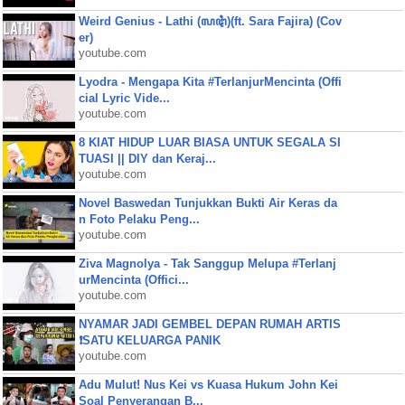
Weird Genius - Lathi (ꦭꦛꦶ)(ft. Sara Fajira) (Cov
er)
youtube.com
Lyodra - Mengapa Kita #TerlanjurMencinta (Offi
cial Lyric Vide...
youtube.com
8 KIAT HIDUP LUAR BIASA UNTUK SEGALA SI
TUASI || DIY dan Keraj...
youtube.com
Novel Baswedan Tunjukkan Bukti Air Keras da
n Foto Pelaku Peng...
youtube.com
Ziva Magnolya - Tak Sanggup Melupa #Terlanj
urMencinta (Offici...
youtube.com
NYAMAR JADI GEMBEL DEPAN RUMAH ARTIS
❗SATU KELUARGA PANIK
youtube.com
Adu Mulut! Nus Kei vs Kuasa Hukum John Kei
Soal Penyerangan B...