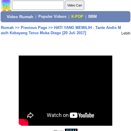
Video Rumah
|
Populer Videos
|
K-POP
|
BBM
Rumah
>>
Previous Page
>>
HATI YANG MEMILIH - Tante Andis M
asih Kebayang Terus Muka Diego [20 Juli 2017]
Lebih