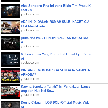
Aksi Songong Pria ini yang Bikin Tim Prabu K
esal - 86
youtube.com
ADA INI DI DALAM RUMAH SULE! KAGET GU
E! #DibalikPintu
youtube.com
jurnalrisa #86 - PENUMPANG TAK KASAT MAT
A
youtube.com
Mahen - Luka Yang Kurindu (Official Lyric Vide
o)
youtube.com
BINTANG EMON DARI GA SENGAJA SAMPE N
ARKOBA?
youtube.com
Karena Sengketa Tanah? Ini Pengakuan Langs
ung dari Nus Kei So...
youtube.com
Denny Caknan - LOS DOL (Official Music Vide
o)