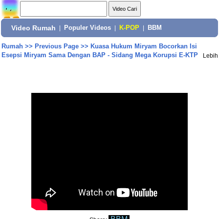
Video Rumah
|
Populer Videos
|
K-POP
|
BBM
Rumah
>>
Previous Page
>>
Kuasa Hukum Miryam Bocorkan Isi
Esepsi Miryam Sama Dengan BAP - Sidang Mega Korupsi E-KTP
Lebih