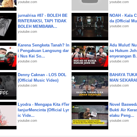
youtube.com
youtube.com
jurnalrisa #87 - BOLEH BE
NOAH - Kala C
RINTERAKSI, TAPI TIDAK
da (Official M
BOLEH MEMBAWA...
youtube.com
youtube.com
Karena Sengketa Tanah? In
Adu Mulut! Nu
i Pengakuan Langsung dar
sa Hukum John
i Nus Kei So...
enyerangan B.
youtube.com
youtube.com
Denny Caknan - LOS DOL
BAHAYA TUKA
(Official Music Video)
MAN SEKARA
youtube.com
youtube.com
Lyodra - Mengapa Kita #Ter
Novel Baswed
lanjurMencinta (Official Lyr
Bukti Air Kera
ic Vide...
elaku Peng...
youtube.com
youtube.com