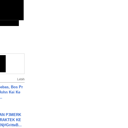
Lebih
ebas, Bos Pr
John Kei Ke
..
BAN P3MERK
PRAKTEK KE
#GritteB...