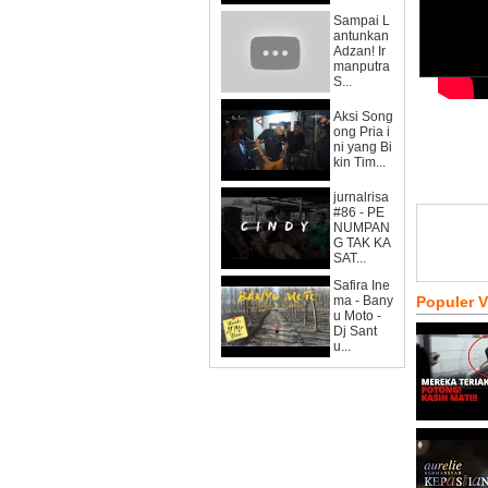
Sampai L
antunkan
Adzan! Ir
manputra
S...
Aksi Song
ong Pria i
ni yang Bi
kin Tim...
jurnalrisa
#86 - PE
NUMPAN
G TAK KA
SAT...
Safira Ine
ma - Bany
Populer 
u Moto -
Dj Sant
u...