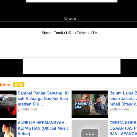
Close
6
Share:
Email
•
URL
•
Editor
•
HTML
Videos
Sampai Panjat Genteng! Ki
Belum Lama B
sah Keluarga Nus Kei Sela
eman Jakarta 
matkan Diri...
mbali Ditangk.
youtube.com
youtube.com
AURELIE HERMANSYAH -
CERITA KOR
KEPASTIAN (Official Music
OSAAN PAS 
Video)
RJA LAPANGAN|