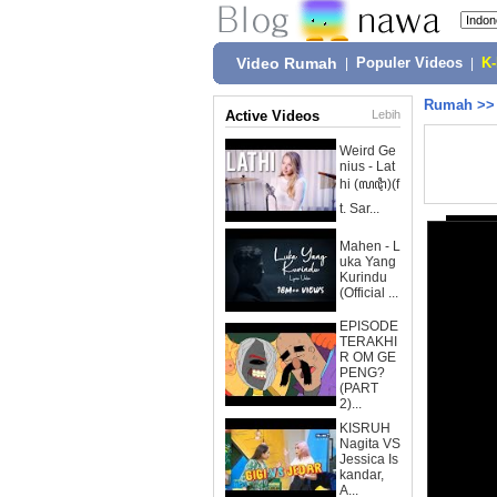
Video Rumah
|
Populer Videos
|
K
Rumah
>
Active Videos
Lebih
Weird Ge
nius - Lat
hi (ꦭꦛꦶ)(f
t. Sar...
Mahen - L
uka Yang
Kurindu
(Official ...
EPISODE
TERAKHI
R OM GE
PENG?
(PART
2)...
KISRUH
Nagita VS
Jessica Is
kandar,
A...