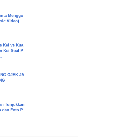
inta Menggo
usic Video)
s Kei vs Kua
 Kei Soal P
..
NG OJEK JA
NG
an Tunjukkan
s dan Foto P