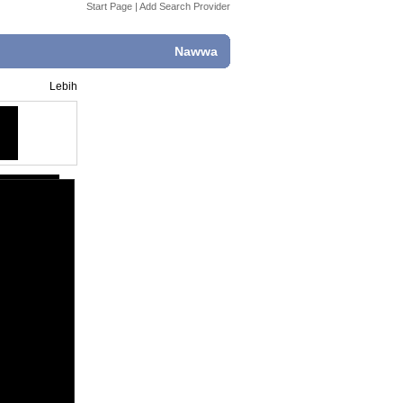
Start Page
|
Add Search Provider
Nawwa
Lebih