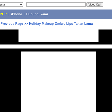
-POP
|
iPhone
|
Hubungi kami
>
Previous Page
>>
Holiday Makeup Ombre Lips Tahan Lama