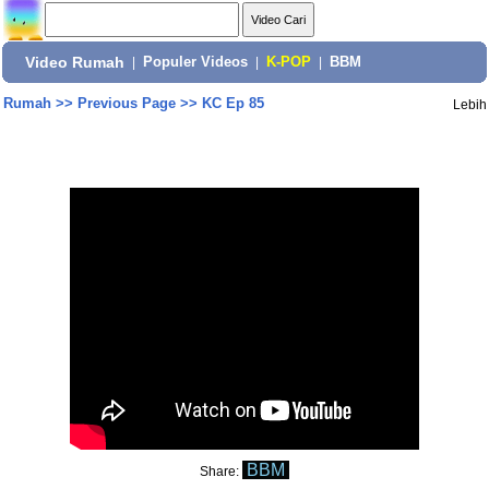
Video Rumah
|
Populer Videos
|
K-POP
|
BBM
Rumah
>>
Previous Page
>>
KC Ep 85
Lebih
BBM
Share: