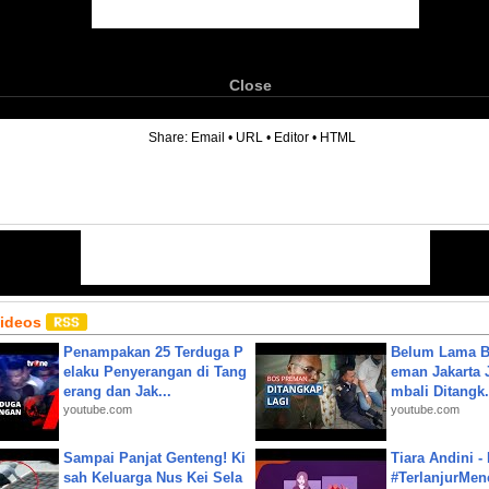
Close
6
Share:
Email
•
URL
•
Editor
•
HTML
Videos
Penampakan 25 Terduga P
Belum Lama B
elaku Penyerangan di Tang
eman Jakarta 
erang dan Jak...
mbali Ditangk.
youtube.com
youtube.com
Sampai Panjat Genteng! Ki
Tiara Andini -
sah Keluarga Nus Kei Sela
#TerlanjurMenc