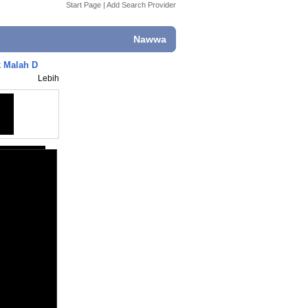
Start Page
|
Add Search Provider
Nawwa
k Malah D
Lebih