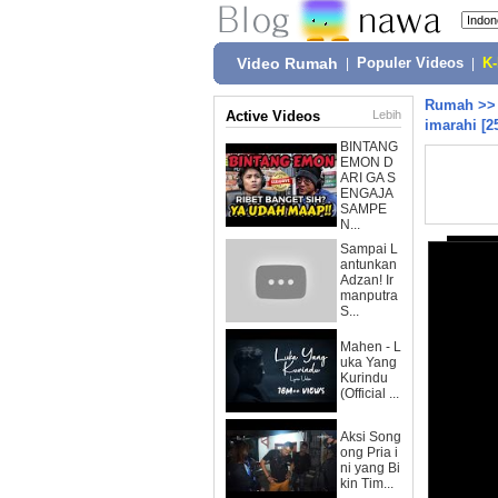
Video Rumah
|
Populer Videos
|
K
Rumah
>
Active Videos
Lebih
imarahi [25
BINTANG
EMON D
ARI GA S
ENGAJA
SAMPE
N...
Sampai L
antunkan
Adzan! Ir
manputra
S...
Mahen - L
uka Yang
Kurindu
(Official ...
Aksi Song
ong Pria i
ni yang Bi
kin Tim...