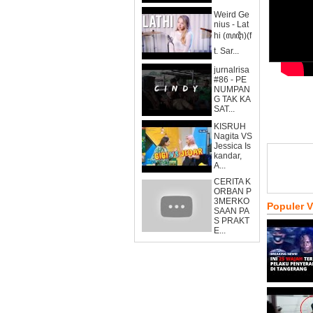
Weird Ge
nius - Lat
hi (ꦭꦛꦶ)(f
t. Sar...
jurnalrisa
#86 - PE
NUMPAN
G TAK KA
SAT...
KISRUH
Nagita VS
Jessica Is
kandar,
A...
CERITA K
ORBAN P
3MERKO
Populer 
SAAN PA
S PRAKT
E...