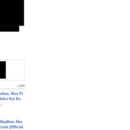
Lebih
ebas, Bos Pr
John Kei Ke
..
 Maafkan Aku
inta (Official