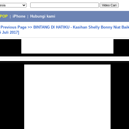
-POP
|
iPhone
|
Hubungi kami
>
Previous Page
>>
BINTANG DI HATIKU - Kasihan Shelly Bonny Niat Bai
 Juli 2017]