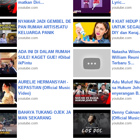
matkan Diri...
Lyric...
youtube.com
youtube.com
NYAMAR JADI GEMBEL DE
8 KIAT HIDUP
PAN RUMAH ARTIS❗SATU
UNTUK SEGALA
KELUARGA PANIK
DIY dan Keraj.
youtube.com
youtube.com
ADA INI DI DALAM RUMAH
Natasha Wilon
SULE! KAGET GUE! #Dibal
William Reuni 
ikPintu
Terbaru S...
youtube.com
youtube.com
AURELIE HERMANSYAH -
Adu Mulut! Nu
KEPASTIAN (Official Music
sa Hukum John
Video)
enyerangan B.
youtube.com
youtube.com
BAHAYA TUKANG OJEK JA
Denny Caknan
MAN SEKARANG
(Official Musi
youtube.com
youtube.com