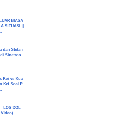
 LUAR BIASA
 SITUASI ||
..
a dan Stefan
di Sinetron
s Kei vs Kua
 Kei Soal P
..
 - LOS DOL
c Video)