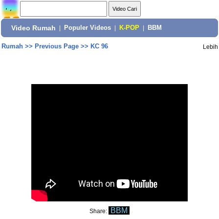
Video Rumah
|
Populer Videos
|
K-POP
|
BBM
Rumah
>>
Previous Page
>>
KC 96
Lebih
BBM
Share: