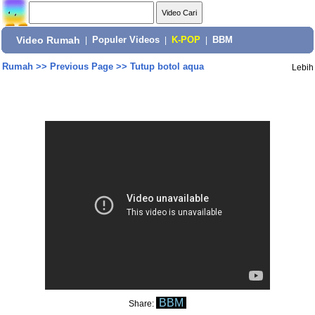
Video Rumah
|
Populer Videos
|
K-POP
|
BBM
Rumah
>>
Previous Page
>>
Tutup botol aqua
Lebih
BBM
Share: