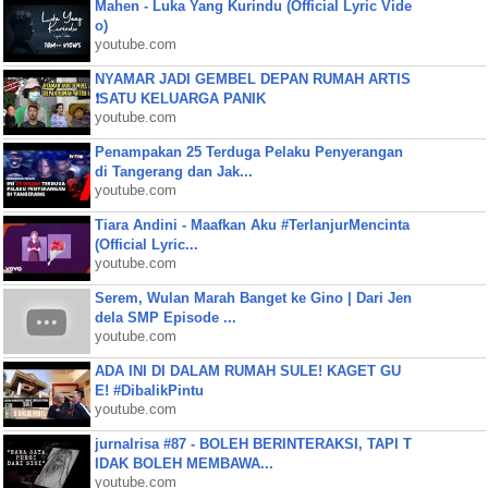
Mahen - Luka Yang Kurindu (Official Lyric Vide
o)
youtube.com
NYAMAR JADI GEMBEL DEPAN RUMAH ARTIS
❗SATU KELUARGA PANIK
youtube.com
Penampakan 25 Terduga Pelaku Penyerangan
di Tangerang dan Jak...
youtube.com
Tiara Andini - Maafkan Aku #TerlanjurMencinta
(Official Lyric...
youtube.com
Serem, Wulan Marah Banget ke Gino | Dari Jen
dela SMP Episode ...
youtube.com
ADA INI DI DALAM RUMAH SULE! KAGET GU
E! #DibalikPintu
youtube.com
jurnalrisa #87 - BOLEH BERINTERAKSI, TAPI T
IDAK BOLEH MEMBAWA...
youtube.com