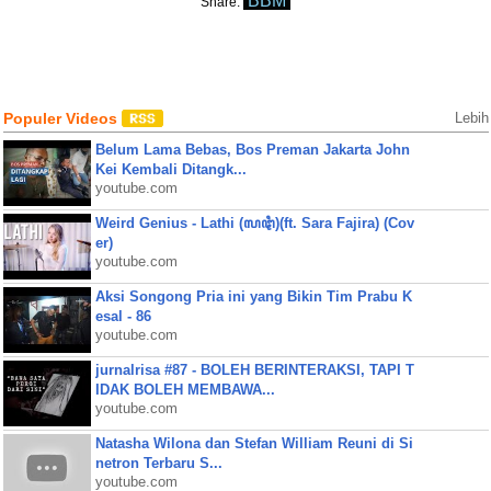
BBM
Share:
Populer Videos
Lebih
Belum Lama Bebas, Bos Preman Jakarta John
Kei Kembali Ditangk...
youtube.com
Weird Genius - Lathi (ꦭꦛꦶ)(ft. Sara Fajira) (Cov
er)
youtube.com
Aksi Songong Pria ini yang Bikin Tim Prabu K
esal - 86
youtube.com
jurnalrisa #87 - BOLEH BERINTERAKSI, TAPI T
IDAK BOLEH MEMBAWA...
youtube.com
Natasha Wilona dan Stefan William Reuni di Si
netron Terbaru S...
youtube.com