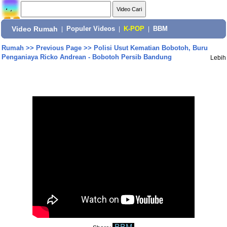
Video Rumah
|
Populer Videos
|
K-POP
|
BBM
Rumah
>>
Previous Page
>>
Polisi Usut Kematian Bobotoh, Buru
Penganiaya Ricko Andrean - Bobotoh Persib Bandung
Lebih