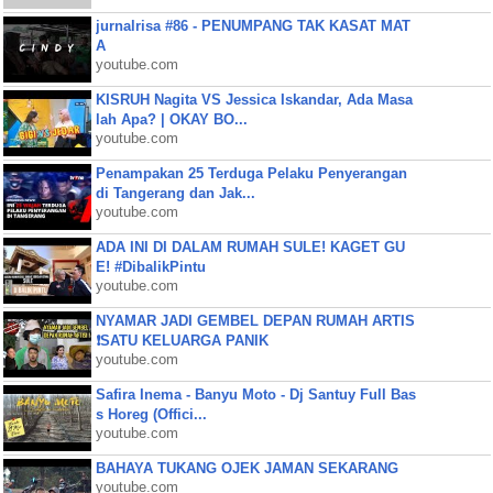
jurnalrisa #86 - PENUMPANG TAK KASAT MAT
A
youtube.com
KISRUH Nagita VS Jessica Iskandar, Ada Masa
lah Apa? | OKAY BO...
youtube.com
Penampakan 25 Terduga Pelaku Penyerangan
di Tangerang dan Jak...
youtube.com
ADA INI DI DALAM RUMAH SULE! KAGET GU
E! #DibalikPintu
youtube.com
NYAMAR JADI GEMBEL DEPAN RUMAH ARTIS
❗SATU KELUARGA PANIK
youtube.com
Safira Inema - Banyu Moto - Dj Santuy Full Bas
s Horeg (Offici...
youtube.com
BAHAYA TUKANG OJEK JAMAN SEKARANG
youtube.com