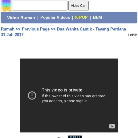
Video Rumah
|
Populer Videos
|
K-POP
|
BBM
Rumah
>>
Previous Page
>>
Dua Wanita Cantik - Tayang Perdana
31 Juli 2017
Lebih