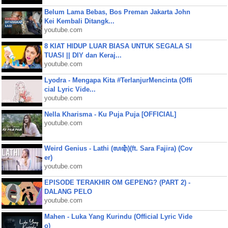
Belum Lama Bebas, Bos Preman Jakarta John
Kei Kembali Ditangk...
youtube.com
8 KIAT HIDUP LUAR BIASA UNTUK SEGALA SI
TUASI || DIY dan Keraj...
youtube.com
Lyodra - Mengapa Kita #TerlanjurMencinta (Offi
cial Lyric Vide...
youtube.com
Nella Kharisma - Ku Puja Puja [OFFICIAL]
youtube.com
Weird Genius - Lathi (ꦭꦛꦶ)(ft. Sara Fajira) (Cov
er)
youtube.com
EPISODE TERAKHIR OM GEPENG? (PART 2) -
DALANG PELO
youtube.com
Mahen - Luka Yang Kurindu (Official Lyric Vide
o)