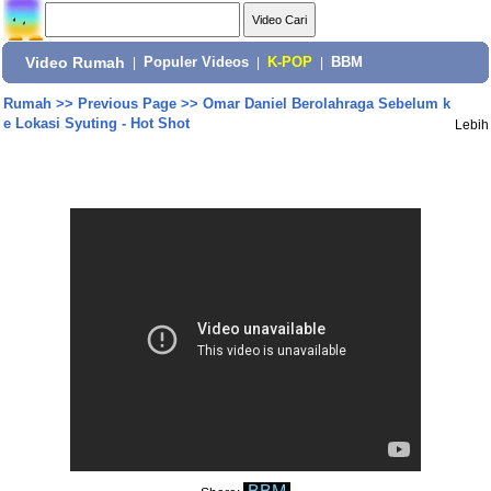
Video Rumah
|
Populer Videos
|
K-POP
|
BBM
Rumah
>>
Previous Page
>>
Omar Daniel Berolahraga Sebelum k
e Lokasi Syuting - Hot Shot
Lebih