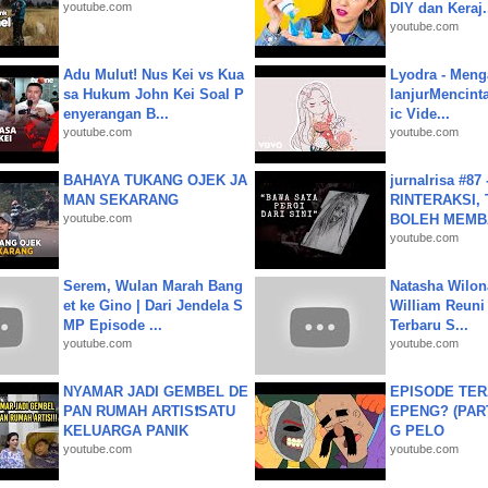
youtube.com
DIY dan Keraj.
youtube.com
Adu Mulut! Nus Kei vs Kua
Lyodra - Meng
sa Hukum John Kei Soal P
lanjurMencinta 
enyerangan B...
ic Vide...
youtube.com
youtube.com
BAHAYA TUKANG OJEK JA
jurnalrisa #8
MAN SEKARANG
RINTERAKSI, 
youtube.com
BOLEH MEMBA
youtube.com
Serem, Wulan Marah Bang
Natasha Wilon
et ke Gino | Dari Jendela S
William Reuni 
MP Episode ...
Terbaru S...
youtube.com
youtube.com
NYAMAR JADI GEMBEL DE
EPISODE TER
PAN RUMAH ARTIS❗SATU
EPENG? (PART
KELUARGA PANIK
G PELO
youtube.com
youtube.com