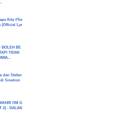
..
apa Kita #Ter
(Official Lyr
7 - BOLEH BE
TAPI TIDAK
WA...
a dan Stefan
di Sinetron
AKHIR OM G
 2) - DALAN