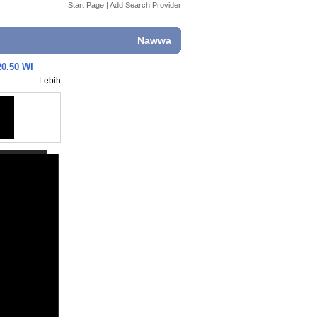
Start Page
|
Add Search Provider
Nawwa
20.50 WI
Lebih