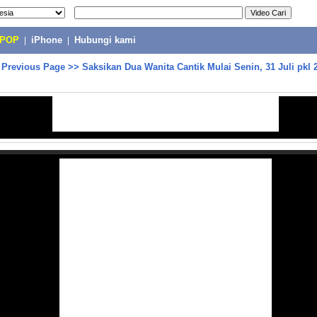
-POP
|
iPhone
|
Hubungi kami
>
Previous Page
>>
Saksikan Dua Wanita Cantik Mulai Senin, 31 Juli pkl 