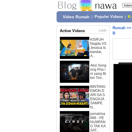
Video Rumah
|
Populer Videos
|
K
Rumah
>
Active Videos
Lebih
B
KISRUH
Nagita VS
Jessica Is
kandar,
A...
Aksi Song
ong Pria i
ni yang Bi
kin Tim...
BINTANG
EMON D
ARI GA S
ENGAJA
SAMPE
N...
jurnalrisa
#86 - PE
NUMPAN
G TAK KA
SAT...