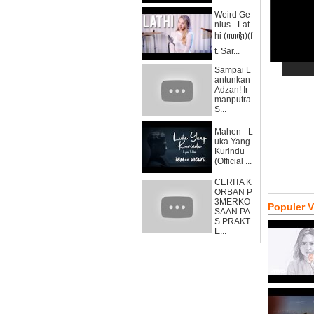
Weird Ge
nius - Lat
hi (ꦭꦛꦶ)(f
t. Sar...
Sampai L
antunkan
Adzan! Ir
manputra
S...
Mahen - L
uka Yang
Kurindu
(Official ...
CERITA K
ORBAN P
3MERKO
Populer 
SAAN PA
S PRAKT
E...