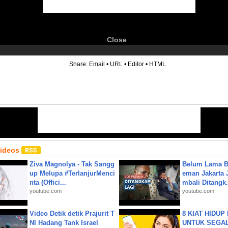
Close
6
Share:
Email
•
URL
•
Editor
•
HTML
Videos
Ziva Magnolya - Tak Sangg
Belum Lama B
up Melupa #TerlanjurMenci
eman Jakarta 
nta (Offici...
mbali Ditangk.
youtube.com
youtube.com
Video Detik detik Prajurit T
8 KIAT HIDUP
NI Hadang Tank Israel
UNTUK SEGALA