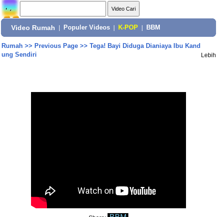
Video Rumah
|
Populer Videos
|
K-POP
|
BBM
Rumah
>>
Previous Page
>>
Tega! Bayi Diduga Dianiaya Ibu Kand
ung Sendiri
Lebih