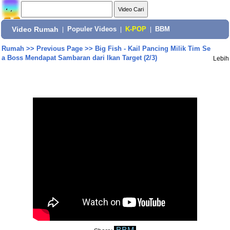
Video Rumah
|
Populer Videos
|
K-POP
|
BBM
Rumah
>>
Previous Page
>>
Big Fish - Kail Pancing Milik Tim Se
a Boss Mendapat Sambaran dari Ikan Target (2/3)
Lebih