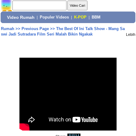
Video Rumah
|
Populer Videos
|
K-POP
|
BBM
Rumah
>>
Previous Page
>>
The Best Of Ini Talk Show - Mang Sa
swi Jadi Sutradara Film Seri Malah Bikin Ngakak
Lebih