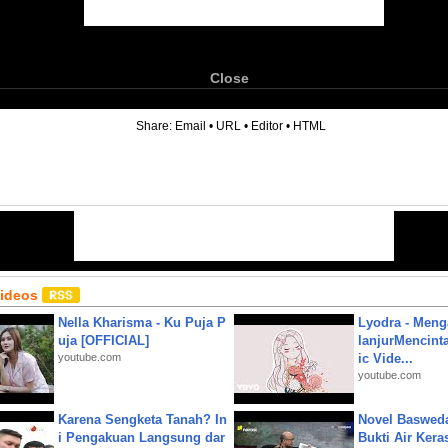
Close
6
Share:
Email
•
URL
•
Editor
•
HTML
Videos
Nella Kharisma - Ku Puja P
Lyodra - Meng
uja [OFFICIAL]
lanjurMencinta 
youtube.com
ic Vide...
youtube.com
Karena Sengketa Tanah? In
Novel Baswed
i Pengakuan Langsung dar
Bukti Air Kera