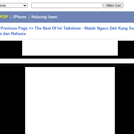
-POP
|
iPhone
|
Hubungi kami
>
Previous Page
>>
The Best Of Ini Talkshow - Walah Ngaco Deh Kang Su
ta dan Rahasia