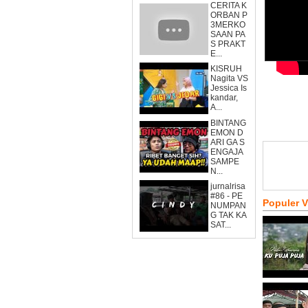
CERITA K
ORBAN P
3MERKO
SAAN PA
S PRAKT
E...
KISRUH
Nagita VS
Jessica Is
kandar,
A...
BINTANG
EMON D
ARI GA S
ENGAJA
SAMPE
N...
jurnalrisa
#86 - PE
Populer 
NUMPAN
G TAK KA
SAT...