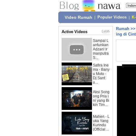
Video Rumah
|
Populer Videos
|
K
Rumah
>
Active Videos
Lebih
ing di Cin
Sampai L
antunkan
Adzan! Ir
manputra
S...
Safira Ine
ma - Bany
u Moto -
Dj Sant
u...
Aksi Song
ong Pria i
ni yang Bi
kin Tim...
Mahen - L
uka Yang
Kurindu
(Official ...