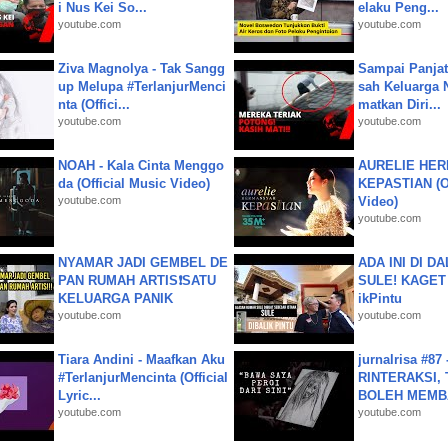
i Nus Kei So...
elaku Peng...
youtube.com
youtube.com
Ziva Magnolya - Tak Sangg
Sampai Panjat
up Melupa #TerlanjurMenci
sah Keluarga 
nta (Offici...
matkan Diri...
youtube.com
youtube.com
NOAH - Kala Cinta Menggo
AURELIE HER
da (Official Music Video)
KEPASTIAN (Of
youtube.com
Video)
youtube.com
NYAMAR JADI GEMBEL DE
ADA INI DI 
PAN RUMAH ARTIS❗SATU
SULE! KAGET 
KELUARGA PANIK
ikPintu
youtube.com
youtube.com
Tiara Andini - Maafkan Aku
jurnalrisa #8
#TerlanjurMencinta (Official
RINTERAKSI, 
Lyric...
BOLEH MEMBA
youtube.com
youtube.com