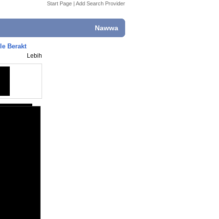
Start Page
|
Add Search Provider
Nawwa
le Berakt
Lebih