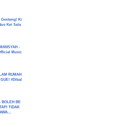
 Genteng! Ki
Nus Kei Sela
MANSYAH -
ficial Music
DALAM RUMAH
GUE! #Dibal
7 - BOLEH BE
TAPI TIDAK
WA...