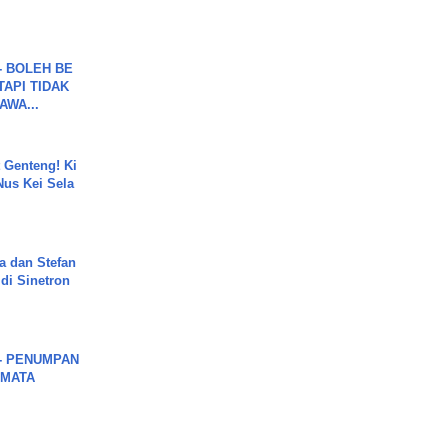
7 - BOLEH BE
TAPI TIDAK
WA...
 Genteng! Ki
Nus Kei Sela
a dan Stefan
di Sinetron
6 - PENUMPAN
 MATA