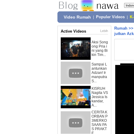
Video Rumah
|
Populer Videos
|
K
Rumah
>
Active Videos
Lebih
jutkan Azk
Aksi Song
ong Pria i
ni yang Bi
kin Tim...
Sampai L
antunkan
Adzan! Ir
manputra
S...
KISRUH
Nagita VS
Jessica Is
kandar,
A...
CERITA K
ORBAN P
3MERKO
SAAN PA
S PRAKT
E...