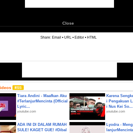
Close
6
Share:
Email
•
URL
•
Editor
•
HTML
Videos
Tiara Andini - Maafkan Aku
Karena Sengke
#TerlanjurMencinta (Official
i Pengakuan 
Lyric...
i Nus Kei So...
youtube.com
youtube.com
ADA INI DI DALAM RUMAH
Lyodra - Meng
SULE! KAGET GUE! #Dibal
lanjurMencinta 