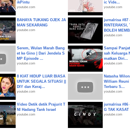
ikPintu
ic Vide...
youtube.com
youtube.com
BAHAYA TUKANG OJEK JA
jurnalrisa #8
MAN SEKARANG
RINTERAKSI, 
youtube.com
BOLEH MEMBA
youtube.com
Serem, Wulan Marah Bang
Sampai Panjat
et ke Gino | Dari Jendela S
sah Keluarga 
MP Episode ...
matkan Diri...
youtube.com
youtube.com
8 KIAT HIDUP LUAR BIASA
Natasha Wilon
UNTUK SEGALA SITUASI ||
William Reuni 
DIY dan Keraj...
Terbaru S...
youtube.com
youtube.com
Video Detik detik Prajurit T
jurnalrisa #8
NI Hadang Tank Israel
G TAK KASAT
youtube.com
youtube.com