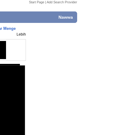
Start Page
|
Add Search Provider
Nawwa
ar Menge
Lebih