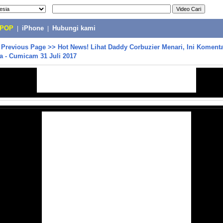
-POP
|
iPhone
|
Hubungi kami
>
Previous Page
>>
Hot News! Lihat Daddy Corbuzier Menari, Ini Koment
a - Cumicam 31 Juli 2017