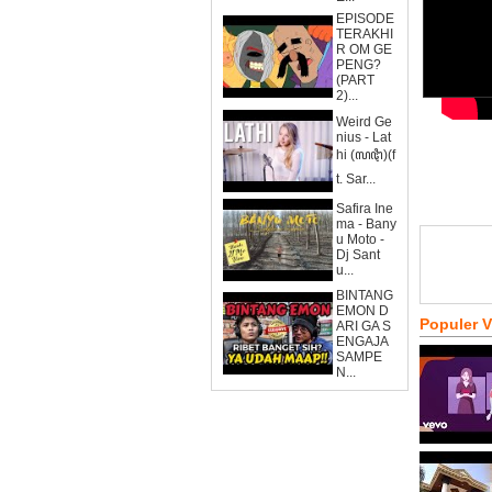
EPISODE
TERAKHI
R OM GE
PENG?
(PART
2)...
Weird Ge
nius - Lat
hi (ꦭꦛꦶ)(f
t. Sar...
Safira Ine
ma - Bany
u Moto -
Dj Sant
u...
BINTANG
EMON D
Populer 
ARI GA S
ENGAJA
SAMPE
N...