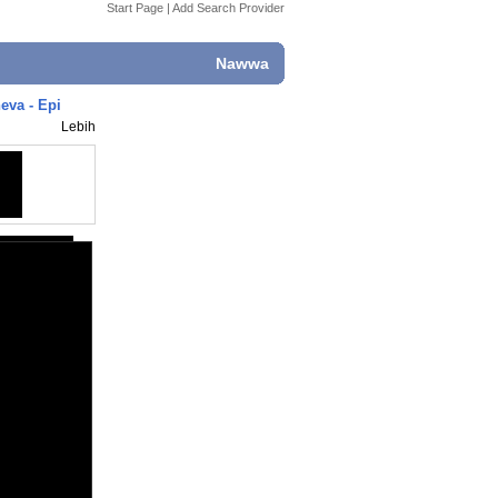
Start Page
|
Add Search Provider
Nawwa
eva - Epi
Lebih