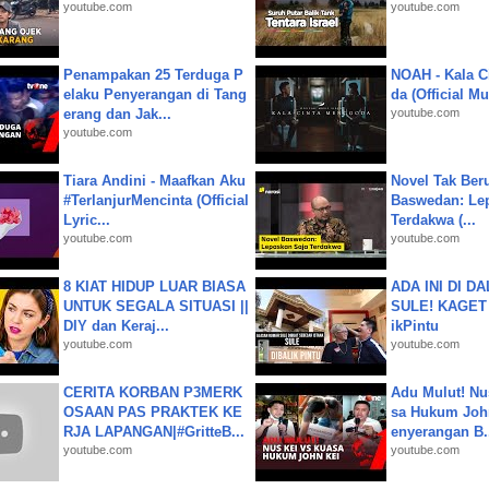
youtube.com
youtube.com
Penampakan 25 Terduga P
NOAH - Kala C
elaku Penyerangan di Tang
da (Official M
erang dan Jak...
youtube.com
youtube.com
Tiara Andini - Maafkan Aku
Novel Tak Ber
#TerlanjurMencinta (Official
Baswedan: Le
Lyric...
Terdakwa (...
youtube.com
youtube.com
8 KIAT HIDUP LUAR BIASA
ADA INI DI 
UNTUK SEGALA SITUASI ||
SULE! KAGET 
DIY dan Keraj...
ikPintu
youtube.com
youtube.com
CERITA KORBAN P3MERK
Adu Mulut! Nu
OSAAN PAS PRAKTEK KE
sa Hukum John
RJA LAPANGAN|#GritteB...
enyerangan B.
youtube.com
youtube.com