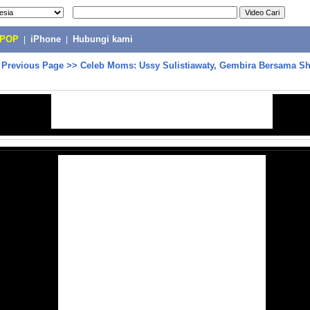
-POP
|
iPhone
|
Hubungi kami
>
Previous Page
>>
Celeb Moms: Ussy Sulistiawaty, Gembira Bersama Sh