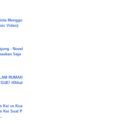
inta Menggo
usic Video)
ujung - Novel
paskan Saja
DALAM RUMAH
GUE! #Dibal
s Kei vs Kua
 Kei Soal P
..