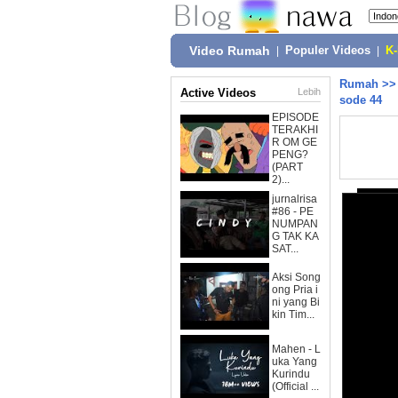
Video Rumah
|
Populer Videos
|
K
Rumah
>
Active Videos
Lebih
sode 44
EPISODE
TERAKHI
R OM GE
PENG?
(PART
2)...
jurnalrisa
#86 - PE
NUMPAN
G TAK KA
SAT...
Aksi Song
ong Pria i
ni yang Bi
kin Tim...
Mahen - L
uka Yang
Kurindu
(Official ...