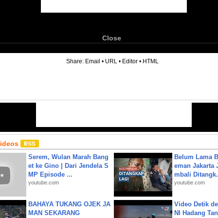
Close
6
Share:
Email
•
URL
•
Editor
•
HTML
Videos
Serem, Wulan Marah Bang
Belum Lama B
et ke Gino | Dari Jendela S
eman Jakarta 
MP Episode ...
mbali Ditangk.
youtube.com
youtube.com
BAHAYA TUKANG OJEK JA
Video Detik det
MAN SEKARANG
NI Hadang Tank