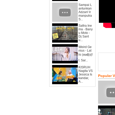
Sampai L
antunkan
Adzan! Ir
manputra
S...
Safira Ine
ma - Bany
u Moto -
Dj Sant
u...
Weird Ge
nius - Lat
hi (ꦭꦛꦶ)(f
t. Sar...
KISRUH
Nagita VS
Jessica Is
Populer 
kandar,
A...