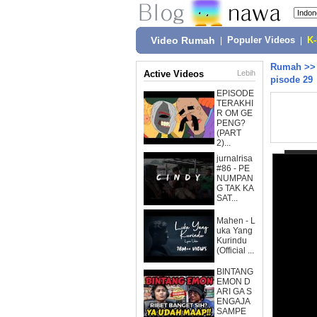
Video Rumah
|
Populer Videos
|
K
Rumah
>
Active Videos
Lebih
pisode 29
EPISODE
TERAKHI
R OM GE
PENG?
(PART
2)...
jurnalrisa
#86 - PE
NUMPAN
G TAK KA
SAT...
Mahen - L
uka Yang
Kurindu
(Official ...
BINTANG
EMON D
ARI GA S
ENGAJA
SAMPE