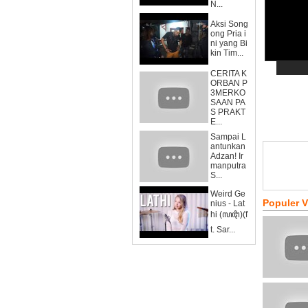
N...
Aksi Song
ong Pria i
ni yang Bi
kin Tim...
CERITA K
ORBAN P
3MERKO
SAAN PA
S PRAKT
E...
Sampai L
antunkan
Adzan! Ir
manputra
S...
Weird Ge
Populer 
nius - Lat
hi (ꦭꦛꦶ)(f
t. Sar...