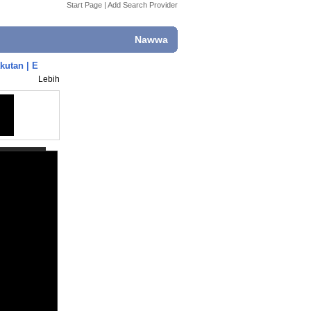
Start Page
|
Add Search Provider
Nawwa
kutan | E
Lebih