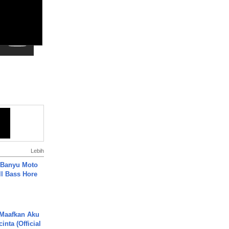
Lebih
- Banyu Moto
ll Bass Hore
 Maafkan Aku
inta (Official