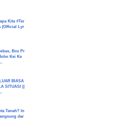
apa Kita #Ter
(Official Lyr
ebas, Bos Pr
John Kei Ke
..
 LUAR BIASA
 SITUASI ||
..
ta Tanah? In
Langsung dar