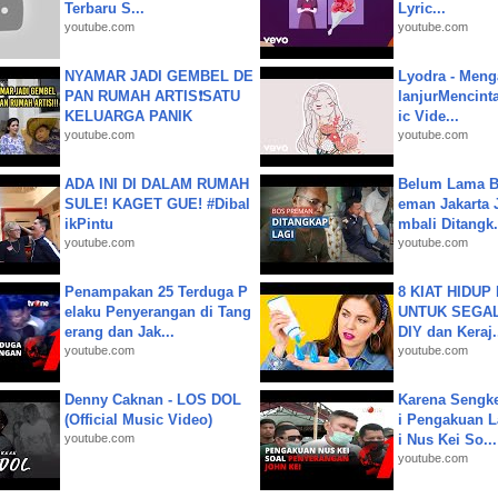
Terbaru S...
Lyric...
youtube.com
youtube.com
NYAMAR JADI GEMBEL DE
Lyodra - Meng
PAN RUMAH ARTIS❗SATU
lanjurMencinta 
KELUARGA PANIK
ic Vide...
youtube.com
youtube.com
ADA INI DI DALAM RUMAH
Belum Lama B
SULE! KAGET GUE! #Dibal
eman Jakarta 
ikPintu
mbali Ditangk.
youtube.com
youtube.com
Penampakan 25 Terduga P
8 KIAT HIDUP
elaku Penyerangan di Tang
UNTUK SEGALA
erang dan Jak...
DIY dan Keraj.
youtube.com
youtube.com
Denny Caknan - LOS DOL
Karena Sengke
(Official Music Video)
i Pengakuan 
youtube.com
i Nus Kei So...
youtube.com