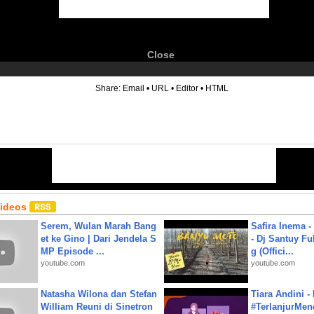
Close
6
Share:
Email
•
URL
•
Editor
•
HTML
Videos
Serem, Wulan Marah Bang
Safira Inema 
et ke Gino | Dari Jendela S
- Dj Santuy Fu
MP Episode ...
g (Offici...
youtube.com
youtube.com
Natasha Wilona dan Stefan
Tiara Andini -
William Reuni di Sinetron
#TerlanjurMenc