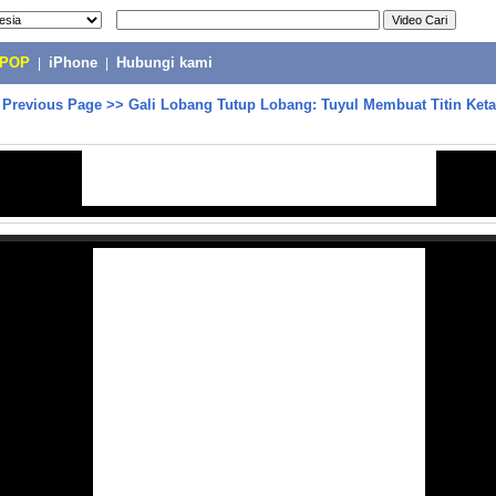
-POP
|
iPhone
|
Hubungi kami
>
Previous Page
>>
Gali Lobang Tutup Lobang: Tuyul Membuat Titin Keta