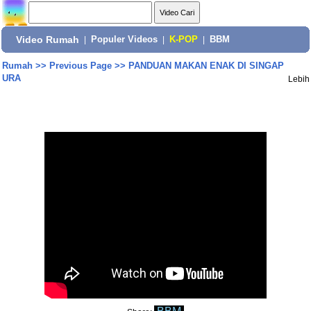
Video Rumah
|
Populer Videos
|
K-POP
|
BBM
Rumah
>>
Previous Page
>>
PANDUAN MAKAN ENAK DI SINGAP
URA
Lebih