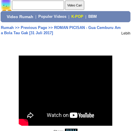
Video Rumah
|
Populer Videos
|
K-POP
|
BBM
Rumah
>>
Previous Page
>>
ROMAN PICISAN - Gua Cemburu Am
a Bola Tau Gak [31 Juli 2017]
Lebih