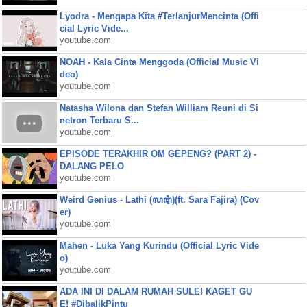
Lyodra - Mengapa Kita #TerlanjurMencinta (Offi
cial Lyric Vide...
youtube.com
NOAH - Kala Cinta Menggoda (Official Music Vi
deo)
youtube.com
Natasha Wilona dan Stefan William Reuni di Si
netron Terbaru S...
youtube.com
EPISODE TERAKHIR OM GEPENG? (PART 2) -
DALANG PELO
youtube.com
Weird Genius - Lathi (ꦭꦛꦶ)(ft. Sara Fajira) (Cov
er)
youtube.com
Mahen - Luka Yang Kurindu (Official Lyric Vide
o)
youtube.com
ADA INI DI DALAM RUMAH SULE! KAGET GU
E! #DibalikPintu