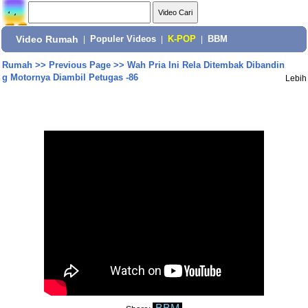
Video Rumah
|
Populer Videos
|
K-POP
|
BBM
Rumah
>>
Previous Page
>>
Wah Pria Ini Rela Ditembak Dibandin
g Motornya Diambil Petugas -86
Lebih