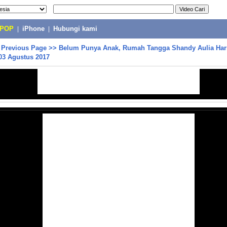
-POP
|
iPhone
|
Hubungi kami
>
Previous Page
>>
Belum Punya Anak, Rumah Tangga Shandy Aulia Har
3 Agustus 2017