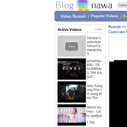
Video Rumah
|
Populer Videos
|
K
Rumah
>
Active Videos
Lebih
Cumicam 0
Sampai L
antunkan
Adzan! Ir
manputra
S...
jurnalrisa
#86 - PE
NUMPAN
G TAK KA
SAT...
Aksi Song
ong Pria i
ni yang Bi
kin Tim...
Weird Ge
nius - Lat
hi (ꦭꦛꦶ)(f
t. Sar...