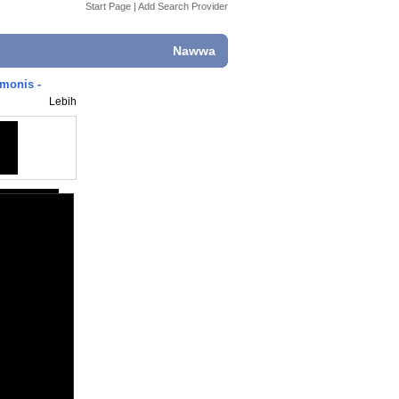
Start Page
|
Add Search Provider
Nawwa
monis -
Lebih