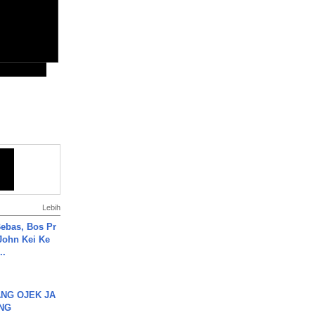
Lebih
ebas, Bos Pr
John Kei Ke
..
NG OJEK JA
NG