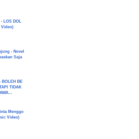
 - LOS DOL
c Video)
ujung - Novel
paskan Saja
7 - BOLEH BE
TAPI TIDAK
WA...
inta Menggo
usic Video)