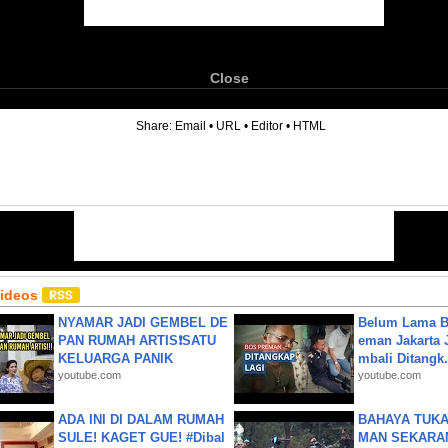
Close
6
Share:
Email
•
URL
•
Editor
•
HTML
Videos
NYAMAR JADI GEMBEL DE
Belum Lama B
PAN RUMAH ARTIS❗SATU
eman Jakarta 
KELUARGA PANIK
mbali Ditangk.
youtube.com
youtube.com
ADA INI DI DALAM RUMAH
BAHAYA TUKA
SULE! KAGET GUE! #Dibal
MAN SEKARA