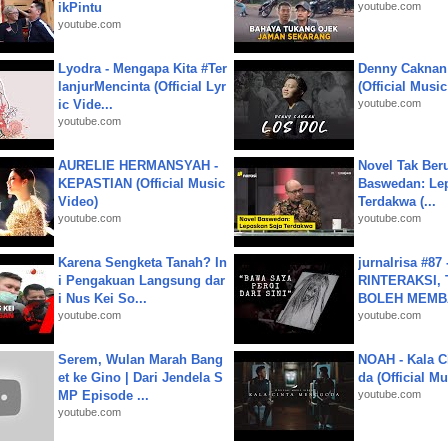
ikPintu
youtube.com
youtube.com
Lyodra - Mengapa Kita #Ter
Denny Caknan
lanjurMencinta (Official Lyr
(Official Musi
ic Vide...
youtube.com
youtube.com
AURELIE HERMANSYAH -
Novel Tak Ber
KEPASTIAN (Official Music
Baswedan: Le
Video)
Terdakwa (...
youtube.com
youtube.com
Karena Sengketa Tanah? In
jurnalrisa #8
i Pengakuan Langsung dar
RINTERAKSI, 
i Nus Kei So...
BOLEH MEMBA
youtube.com
youtube.com
Serem, Wulan Marah Bang
NOAH - Kala C
et ke Gino | Dari Jendela S
da (Official M
MP Episode ...
youtube.com
youtube.com