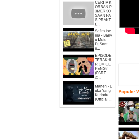
CERITA K
ORBAN P
3MERKO
SAAN PA
S PRAKT
E...
Safira Ine
ma - Bany
u Moto -
Dj Sant
u...
EPISODE
TERAKHI
R OM GE
PENG?
(PART
2)...
Mahen - L
uka Yang
Populer 
Kurindu
(Official ...