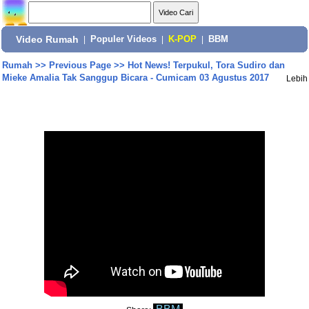
Video Rumah
|
Populer Videos
|
K-POP
|
BBM
Rumah
>>
Previous Page
>>
Hot News! Terpukul, Tora Sudiro dan
Mieke Amalia Tak Sanggup Bicara - Cumicam 03 Agustus 2017
Lebih