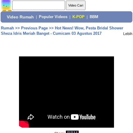
Video Rumah
|
Populer Videos
|
K-POP
|
BBM
Rumah
>>
Previous Page
>>
Hot News! Wow, Pesta Bridal Shower
Sheza Idris Meriah Banget - Cumicam 03 Agustus 2017
Lebih