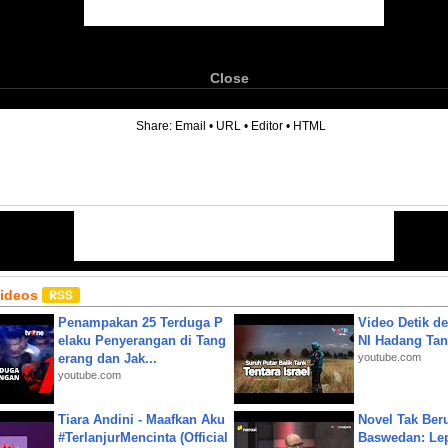
Close
6
Share:
Email
•
URL
•
Editor
•
HTML
Videos
Penampakan 25 Terduga P
Video Detik det
elaku Penyerangan di Tang
NI Hadang Tank
erang dan Jak...
youtube.com
youtube.com
Tiara Andini - Maafkan Aku
Novel Tak Ber
#TerlanjurMencinta (Official
Baswedan: Le