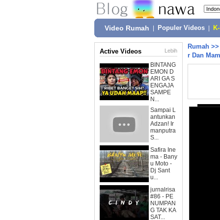
Video Rumah
|
Populer Videos
|
K
Rumah
>
Active Videos
Lebih
r Dan Mama
BINTANG
EMON D
ARI GA S
ENGAJA
SAMPE
N...
Sampai L
antunkan
Adzan! Ir
manputra
S...
Safira Ine
ma - Bany
u Moto -
Dj Sant
u...
jurnalrisa
#86 - PE
NUMPAN
G TAK KA
SAT...