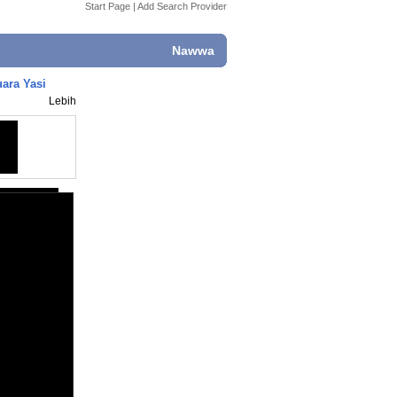
Start Page
|
Add Search Provider
Nawwa
ara Yasi
Lebih