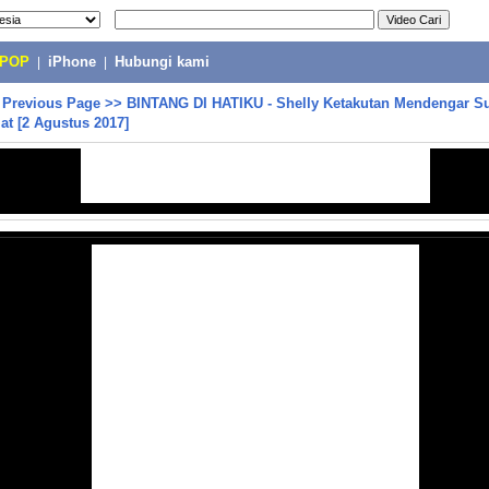
-POP
|
iPhone
|
Hubungi kami
>
Previous Page
>>
BINTANG DI HATIKU - Shelly Ketakutan Mendengar Su
t [2 Agustus 2017]