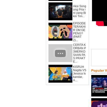
Aksi Song
ong Pria i
ni yang Bi
kin Tim...
EPISODE
TERAKHI
R OM GE
PENG?
(PART
2)...
CERITA K
ORBAN P
3MERKO
SAAN PA
S PRAKT
E...
KISRUH
Nagita VS
Populer 
Jessica Is
kandar,
A...