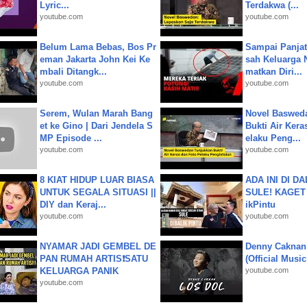
Lyric...
Terdakwa (...
youtube.com
youtube.com
Belum Lama Bebas, Bos Pr
Sampai Panjat
eman Jakarta John Kei Ke
sah Keluarga 
mbali Ditangk...
matkan Diri...
youtube.com
youtube.com
Serem, Wulan Marah Bang
Novel Baswed
et ke Gino | Dari Jendela S
Bukti Air Kera
MP Episode ...
elaku Peng...
youtube.com
youtube.com
8 KIAT HIDUP LUAR BIASA
ADA INI DI 
UNTUK SEGALA SITUASI ||
SULE! KAGET 
DIY dan Keraj...
ikPintu
youtube.com
youtube.com
NYAMAR JADI GEMBEL DE
Denny Caknan
PAN RUMAH ARTIS❗SATU
(Official Musi
KELUARGA PANIK
youtube.com
youtube.com