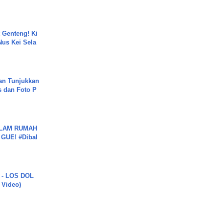
 Genteng! Ki
Nus Kei Sela
an Tunjukkan
s dan Foto P
DALAM RUMAH
GUE! #Dibal
 - LOS DOL
c Video)