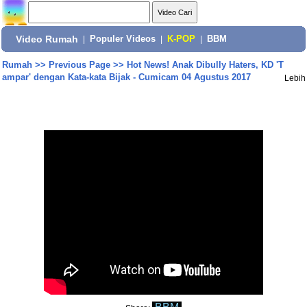
Video Rumah
|
Populer Videos
|
K-POP
|
BBM
Rumah
>>
Previous Page
>>
Hot News! Anak Dibully Haters, KD 'T
ampar' dengan Kata-kata Bijak - Cumicam 04 Agustus 2017
Lebih