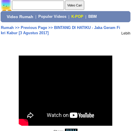
Video Rumah
|
Populer Videos
|
K-POP
|
BBM
Rumah
>>
Previous Page
>>
BINTANG DI HATIKU - Jaka Geram Fi
kri Kabur [3 Agustus 2017]
Lebih