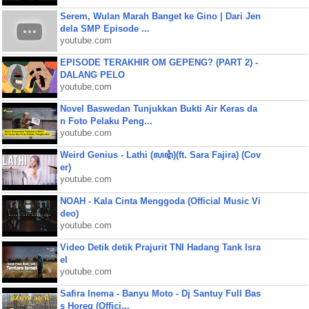
Serem, Wulan Marah Banget ke Gino | Dari Jen
dela SMP Episode ...
youtube.com
EPISODE TERAKHIR OM GEPENG? (PART 2) -
DALANG PELO
youtube.com
Novel Baswedan Tunjukkan Bukti Air Keras da
n Foto Pelaku Peng...
youtube.com
Weird Genius - Lathi (ꦭꦛꦶ)(ft. Sara Fajira) (Cov
er)
youtube.com
NOAH - Kala Cinta Menggoda (Official Music Vi
deo)
youtube.com
Video Detik detik Prajurit TNI Hadang Tank Isra
el
youtube.com
Safira Inema - Banyu Moto - Dj Santuy Full Bas
s Horeg (Offici...