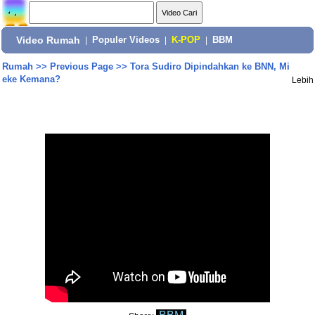
Video Rumah
|
Populer Videos
|
K-POP
|
BBM
Rumah
>>
Previous Page
>>
Tora Sudiro Dipindahkan ke BNN, Mi
eke Kemana?
Lebih