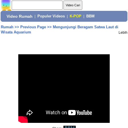
Video Rumah
|
Populer Videos
|
K-POP
|
BBM
Rumah
>>
Previous Page
>>
Mengunjungi Beragam Satwa Laut di
Wisata Aquarium
Lebih