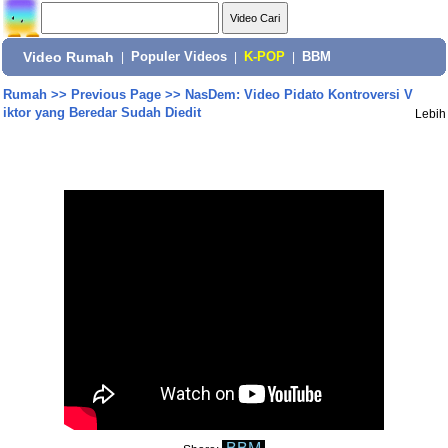
Video Rumah
|
Populer Videos
|
K-POP
|
BBM
Rumah
>>
Previous Page
>>
NasDem: Video Pidato Kontroversi V
iktor yang Beredar Sudah Diedit
Lebih