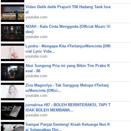
Video Detik detik Prajurit TNI Hadang Tank Isra
el
youtube.com
NOAH - Kala Cinta Menggoda (Official Music Vi
deo)
youtube.com
Lyodra - Mengapa Kita #TerlanjurMencinta (Offi
cial Lyric Vide...
youtube.com
Aksi Songong Pria ini yang Bikin Tim Prabu K
esal - 86
youtube.com
Ziva Magnolya - Tak Sanggup Melupa #Terlanj
urMencinta (Offici...
youtube.com
jurnalrisa #87 - BOLEH BERINTERAKSI, TAPI T
IDAK BOLEH MEMBAWA...
youtube.com
Sampai Panjat Genteng! Kisah Keluarga Nus K
ei Selamatkan Diri...