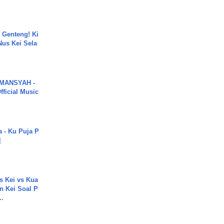
 Genteng! Ki
Nus Kei Sela
MANSYAH -
ficial Music
a - Ku Puja P
]
s Kei vs Kua
 Kei Soal P
..