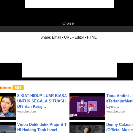
Close
6
Share:
Email
•
URL
•
Editor
•
HTML
Videos
8 KIAT HIDUP LUAR BIASA
Tiara Andini -
UNTUK SEGALA SITUASI ||
#TerlanjurMenc
DIY dan Keraj...
Lyric...
youtube.com
youtube.com
Video Detik detik Prajurit T
Denny Caknan
NI Hadang Tank Israel
(Official Musi