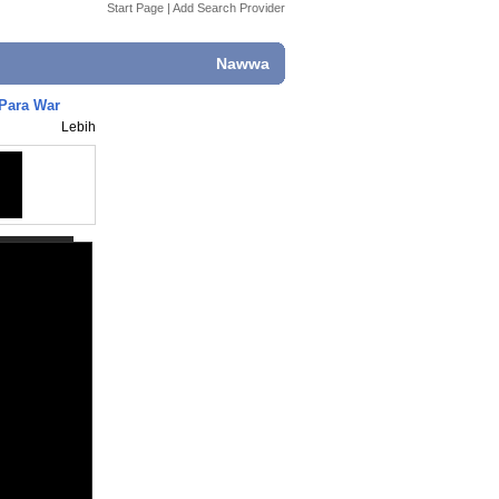
Start Page
|
Add Search Provider
Nawwa
Para War
Lebih