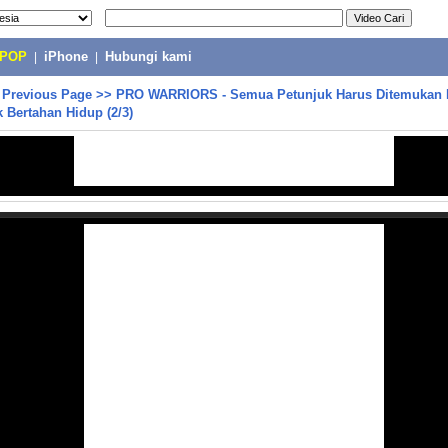
-POP
|
iPhone
|
Hubungi kami
>
Previous Page
>>
PRO WARRIORS - Semua Petunjuk Harus Ditemukan 
k Bertahan Hidup (2/3)