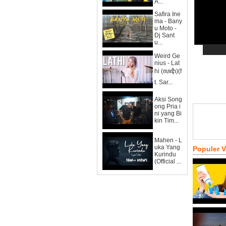
A...
Safira Ine
ma - Bany
u Moto -
Dj Sant
u...
Weird Ge
nius - Lat
hi (ꦭꦛꦶ)(f
t. Sar...
Aksi Song
ong Pria i
ni yang Bi
kin Tim...
Mahen - L
uka Yang
Populer 
Kurindu
(Official ...