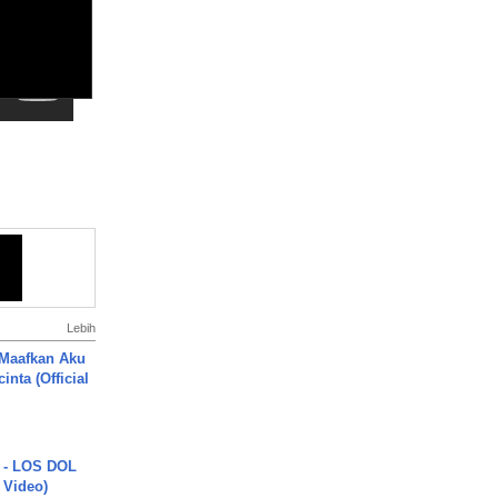
Lebih
 Maafkan Aku
inta (Official
 - LOS DOL
c Video)