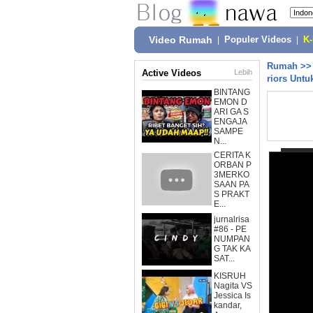
Video Rumah
|
Populer Videos
|
K
Rumah
>
Active Videos
Lebih
riors Untu
BINTANG
EMON D
ARI GA S
ENGAJA
SAMPE
N...
CERITA K
ORBAN P
3MERKO
SAAN PA
S PRAKT
E...
jurnalrisa
#86 - PE
NUMPAN
G TAK KA
SAT...
KISRUH
Nagita VS
Jessica Is
kandar,