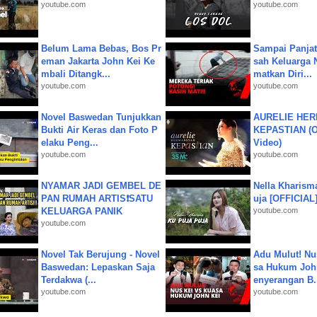
youtube.com
youtube.com
Belum Lama Bebas, Bos Pr
Sampai Panjat
eman Jakarta John Kei Ke
sah Keluarga 
mbali Ditangk...
matkan Diri...
youtube.com
youtube.com
Novel Baswedan Tunjukkan
AURELIE HER
Bukti Air Keras dan Foto P
KEPASTIAN (Of
elaku Peng...
Video)
youtube.com
youtube.com
NYAMAR JADI GEMBEL DE
Nella Kharism
PAN RUMAH ARTIS❗SATU
uja [OFFICIAL
KELUARGA PANIK
youtube.com
youtube.com
Novel Tak Berujung - Novel
Adu Mulut! Nu
Baswedan: Lepaskan Saja
sa Hukum John
Terdakwa (...
enyerangan B.
youtube.com
youtube.com