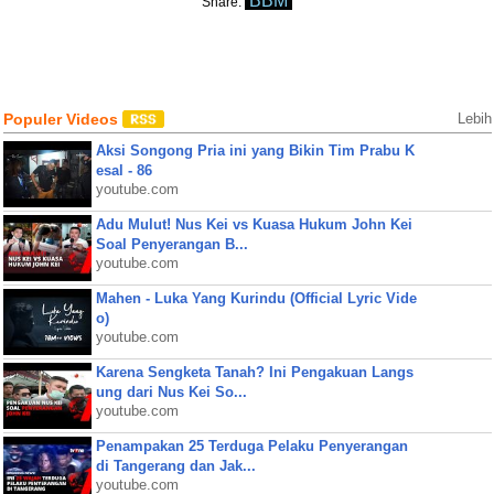
BBM
Share:
Populer Videos
Lebih
Aksi Songong Pria ini yang Bikin Tim Prabu K
esal - 86
youtube.com
Adu Mulut! Nus Kei vs Kuasa Hukum John Kei
Soal Penyerangan B...
youtube.com
Mahen - Luka Yang Kurindu (Official Lyric Vide
o)
youtube.com
Karena Sengketa Tanah? Ini Pengakuan Langs
ung dari Nus Kei So...
youtube.com
Penampakan 25 Terduga Pelaku Penyerangan
di Tangerang dan Jak...
youtube.com