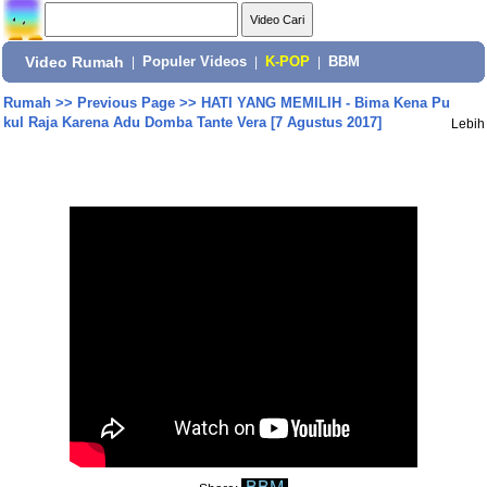
Video Rumah
|
Populer Videos
|
K-POP
|
BBM
Rumah
>>
Previous Page
>>
HATI YANG MEMILIH - Bima Kena Pu
kul Raja Karena Adu Domba Tante Vera [7 Agustus 2017]
Lebih