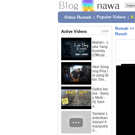
Video Rumah
|
Populer Videos
|
K
Rumah
>
Active Videos
Lebih
Rusuh
Mahen - L
uka Yang
Kurindu
(Official ...
Aksi Song
ong Pria i
ni yang Bi
kin Tim...
Safira Ine
ma - Bany
u Moto -
Dj Sant
u...
Sampai L
antunkan
Adzan! Ir
manputra
S...