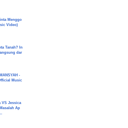
inta Menggo
usic Video)
ta Tanah? In
Langsung dar
MANSYAH -
ficial Music
 VS Jessica
 Masalah Ap
..