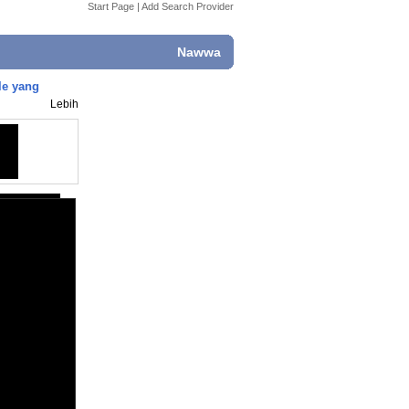
Start Page
|
Add Search Provider
Nawwa
le yang
Lebih