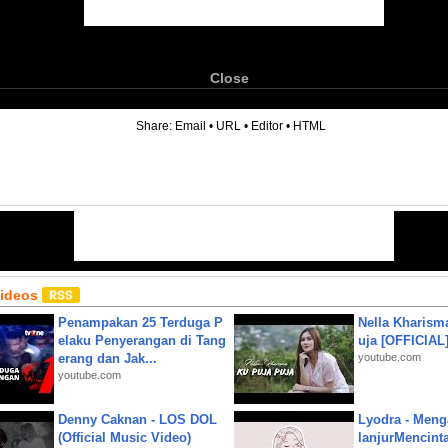
Close
6
Share:
Email
•
URL
•
Editor
•
HTML
Videos
Penampakan 25 Terduga P
Nella Kharism
elaku Penyerangan di Tang
uja [OFFICIAL
erang dan Jak...
youtube.com
youtube.com
Denny Caknan - LOS DOL
Lyodra - Meng
(Official Music Video)
lanjurMencinta 