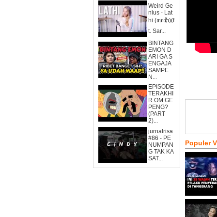
Weird Ge
nius - Lat
hi (ꦭꦛꦶ)(f
t. Sar...
BINTANG
EMON D
ARI GA S
ENGAJA
SAMPE
N...
EPISODE
TERAKHI
R OM GE
PENG?
(PART
2)...
jurnalrisa
#86 - PE
Populer 
NUMPAN
G TAK KA
SAT...