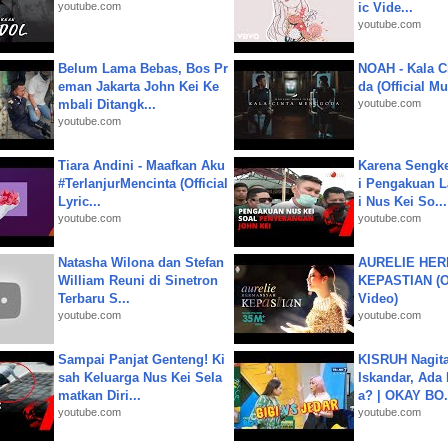
youtube.com
ic Vide...
youtube.com
Belum Lama Bebas, Bos Pr
NOAH - Kala C
eman Jakarta John Kei Ke
da (Official M
mbali Ditangk...
youtube.com
youtube.com
Tiara Andini - Maafkan Aku
Karena Sengke
#TerlanjurMencinta (Official
i Pengakuan 
Lyric...
i Nus Kei So...
youtube.com
youtube.com
Natasha Wilona dan Stefan
AURELIE HER
William Reuni di Sinetron
KEPASTIAN (Of
Terbaru S...
Video)
youtube.com
youtube.com
Sampai Panjat Genteng! Ki
KISRUH Nagita
sah Keluarga Nus Kei Sela
Iskandar, Ada
matkan Diri...
a? | OKAY BO.
youtube.com
youtube.com