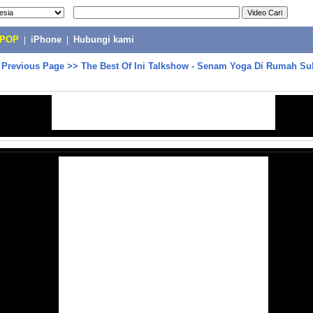
-POP
|
iPhone
|
Hubungi kami
>
Previous Page
>>
The Best Of Ini Talkshow - Senam Yoga Di Rumah Su