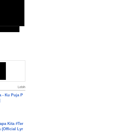
Lebih
a - Ku Puja P
]
apa Kita #Ter
(Official Lyr