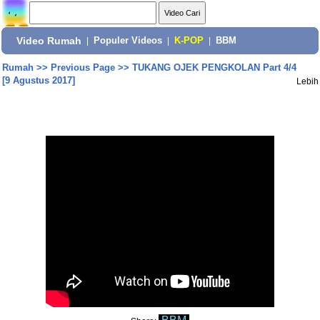
Video Rumah
|
Populer Videos
|
K-POP
|
BBM
Rumah
>>
Previous Page
>>
TUKANG OJEK PENGKOLAN Part 4/4
[9 Agustus 2017]
Lebih