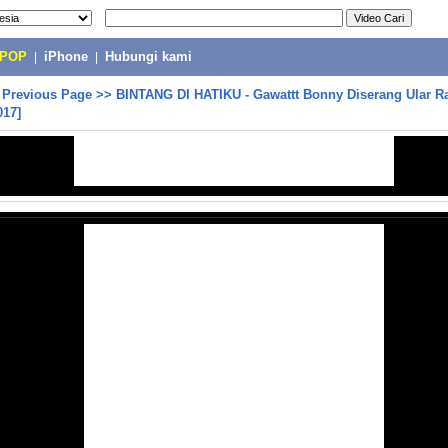
-POP
|
iPhone
|
Hubungi kami
>
Previous Page
>>
BINTANG DI HATIKU - Gawattt Bonny Diserang Ular Ra
017]