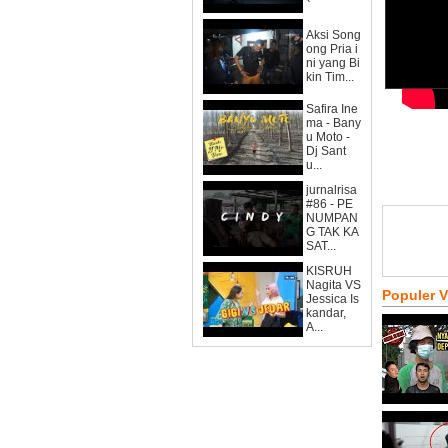
Aksi Song
ong Pria i
ni yang Bi
kin Tim...
Safira Ine
ma - Bany
u Moto -
Dj Sant
u...
jurnalrisa
#86 - PE
NUMPAN
G TAK KA
SAT...
KISRUH
Nagita VS
Populer 
Jessica Is
kandar,
A...