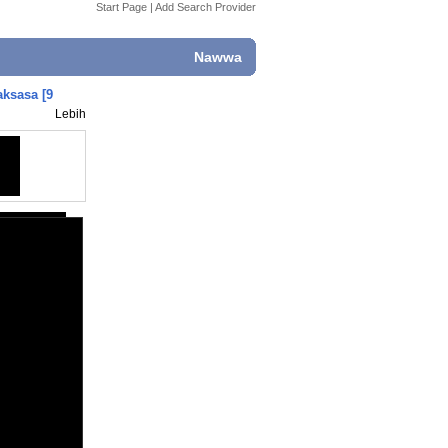
Start Page
|
Add Search Provider
Nawwa
ksasa [9
Lebih