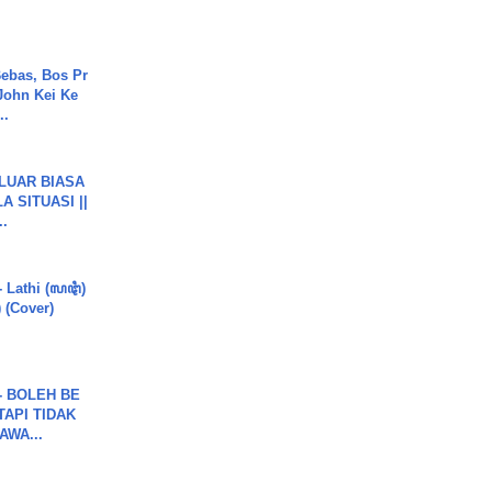
ebas, Bos Pr
John Kei Ke
..
 LUAR BIASA
 SITUASI ||
..
- Lathi (ꦭꦛꦶ)
) (Cover)
7 - BOLEH BE
TAPI TIDAK
WA...