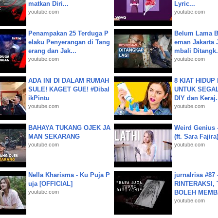
matkan Diri...
Lyric...
youtube.com
youtube.com
Penampakan 25 Terduga P
Belum Lama B
elaku Penyerangan di Tang
eman Jakarta 
erang dan Jak...
mbali Ditangk.
youtube.com
youtube.com
ADA INI DI DALAM RUMAH
8 KIAT HIDUP
SULE! KAGET GUE! #Dibal
UNTUK SEGALA
ikPintu
DIY dan Keraj.
youtube.com
youtube.com
BAHAYA TUKANG OJEK JA
Weird Genius 
MAN SEKARANG
(ft. Sara Fajira
youtube.com
youtube.com
Nella Kharisma - Ku Puja P
jurnalrisa #8
uja [OFFICIAL]
RINTERAKSI, 
youtube.com
BOLEH MEMBA
youtube.com