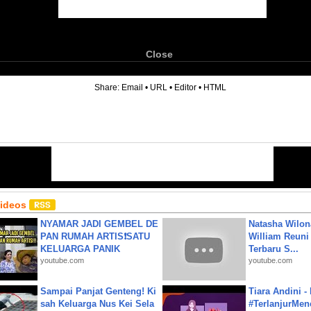
Close
6
Share:
Email
•
URL
•
Editor
•
HTML
Videos
NYAMAR JADI GEMBEL DE
Natasha Wilon
PAN RUMAH ARTIS❗SATU
William Reuni 
KELUARGA PANIK
Terbaru S...
youtube.com
youtube.com
Sampai Panjat Genteng! Ki
Tiara Andini -
sah Keluarga Nus Kei Sela
#TerlanjurMenc