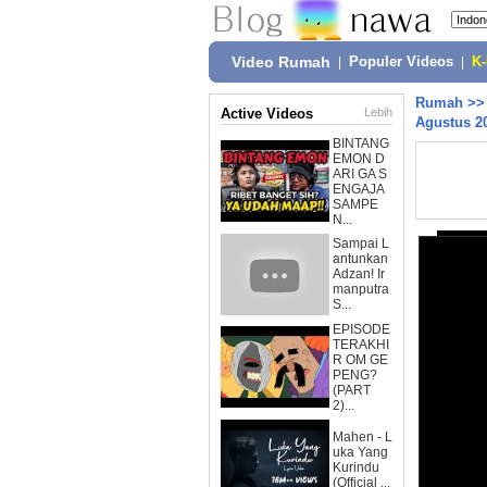
Video Rumah
|
Populer Videos
|
K
Rumah
>
Active Videos
Lebih
Agustus 2
BINTANG
EMON D
ARI GA S
ENGAJA
SAMPE
N...
Sampai L
antunkan
Adzan! Ir
manputra
S...
EPISODE
TERAKHI
R OM GE
PENG?
(PART
2)...
Mahen - L
uka Yang
Kurindu
(Official ...