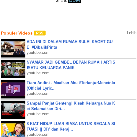
BBM
Share:
Populer Videos
Lebih
ADA INI DI DALAM RUMAH SULE! KAGET GU
E! #DibalikPintu
youtube.com
NYAMAR JADI GEMBEL DEPAN RUMAH ARTIS
❗SATU KELUARGA PANIK
youtube.com
Tiara Andini - Maafkan Aku #TerlanjurMencinta
(Official Lyric...
youtube.com
Sampai Panjat Genteng! Kisah Keluarga Nus K
ei Selamatkan Diri...
youtube.com
8 KIAT HIDUP LUAR BIASA UNTUK SEGALA SI
TUASI || DIY dan Keraj...
youtube.com