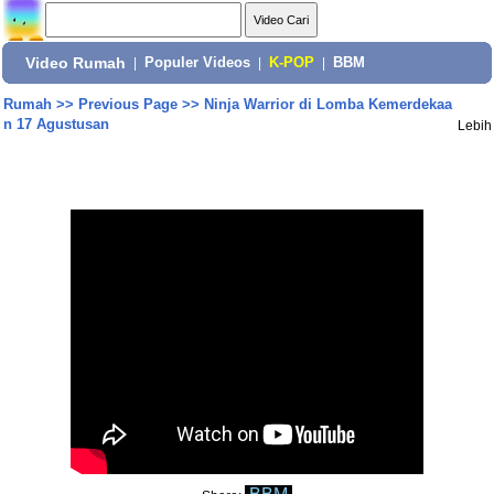
Video Rumah
|
Populer Videos
|
K-POP
|
BBM
Rumah
>>
Previous Page
>>
Ninja Warrior di Lomba Kemerdekaa
n 17 Agustusan
Lebih