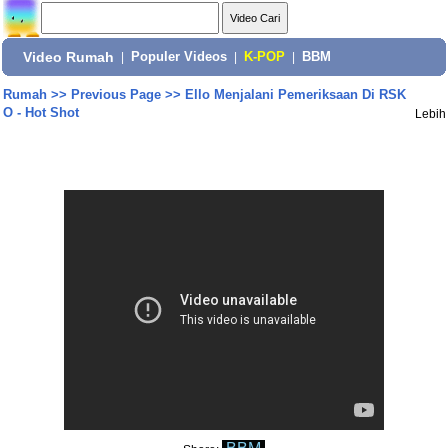
Video Rumah
|
Populer Videos
|
K-POP
|
BBM
Rumah
>>
Previous Page
>>
Ello Menjalani Pemeriksaan Di RSK
O - Hot Shot
Lebih