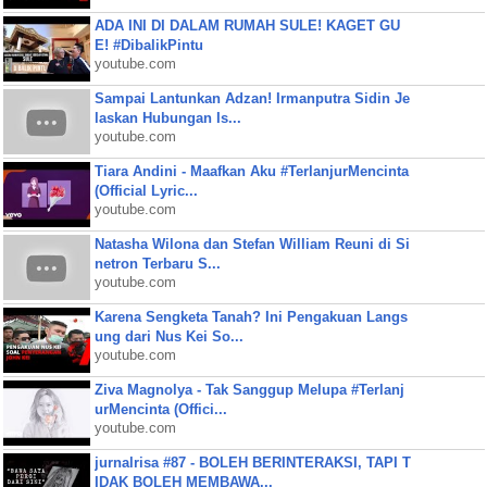
ADA INI DI DALAM RUMAH SULE! KAGET GU
E! #DibalikPintu
youtube.com
Sampai Lantunkan Adzan! Irmanputra Sidin Je
laskan Hubungan Is...
youtube.com
Tiara Andini - Maafkan Aku #TerlanjurMencinta
(Official Lyric...
youtube.com
Natasha Wilona dan Stefan William Reuni di Si
netron Terbaru S...
youtube.com
Karena Sengketa Tanah? Ini Pengakuan Langs
ung dari Nus Kei So...
youtube.com
Ziva Magnolya - Tak Sanggup Melupa #Terlanj
urMencinta (Offici...
youtube.com
jurnalrisa #87 - BOLEH BERINTERAKSI, TAPI T
IDAK BOLEH MEMBAWA...