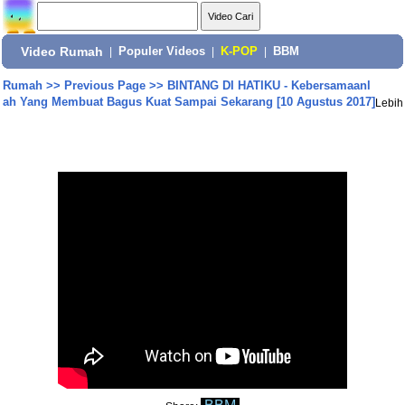
Video Rumah
|
Populer Videos
|
K-POP
|
BBM
Rumah
>>
Previous Page
>>
BINTANG DI HATIKU - Kebersamaanl
ah Yang Membuat Bagus Kuat Sampai Sekarang [10 Agustus 2017]
Lebih