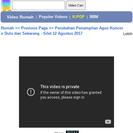
Video Rumah
|
Populer Videos
|
K-POP
|
BBM
Rumah
>>
Previous Page
>>
Perubahan Penampilan Agus Kuncor
o Dulu dan Sekarang - Silet 12 Agustus 2017
Lebih