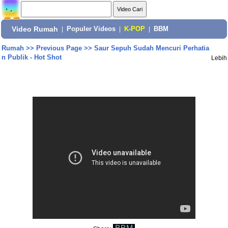
Video Rumah
|
Populer Videos
|
K-POP
|
BBM
Rumah
>>
Previous Page
>>
Saur Sepuh Sudah Mencuri Perhatia
n Publik - Hot Shot
Lebih