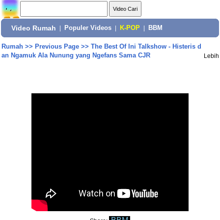
Video Rumah
|
Populer Videos
|
K-POP
|
BBM
Rumah
>>
Previous Page
>>
The Best Of Ini Talkshow - Histeris d
an Ngamuk Ala Nunung yang Ngefans Sama CJR
Lebih