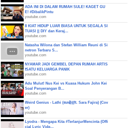
ADA INI DI DALAM RUMAH SULE! KAGET GU
E! #DibalikPintu
youtube.com
8 KIAT HIDUP LUAR BIASA UNTUK SEGALA SI
TUASI || DIY dan Keraj...
youtube.com
Natasha Wilona dan Stefan William Reuni di Si
netron Terbaru S...
youtube.com
NYAMAR JADI GEMBEL DEPAN RUMAH ARTIS
❗SATU KELUARGA PANIK
youtube.com
Adu Mulut! Nus Kei vs Kuasa Hukum John Kei
Soal Penyerangan B...
youtube.com
Weird Genius - Lathi (ꦭꦛꦶ)(ft. Sara Fajira) (Cov
er)
youtube.com
Lyodra - Mengapa Kita #TerlanjurMencinta (Offi
cial Lyric Vide...