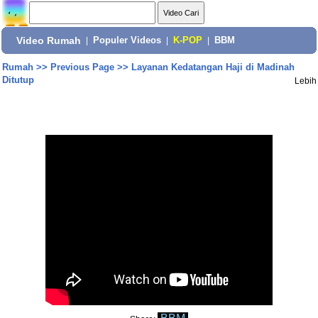
Video Rumah
|
Populer Videos
|
K-POP
|
BBM
Rumah
>>
Previous Page
>>
Layanan Kedatangan Haji di Madinah
Ditutup
Lebih