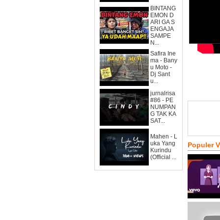
BINTANG
EMON D
ARI GA S
ENGAJA
SAMPE
N...
Safira Ine
ma - Bany
u Moto -
Dj Sant
u...
jurnalrisa
#86 - PE
NUMPAN
G TAK KA
SAT...
Mahen - L
uka Yang
Populer 
Kurindu
(Official ...