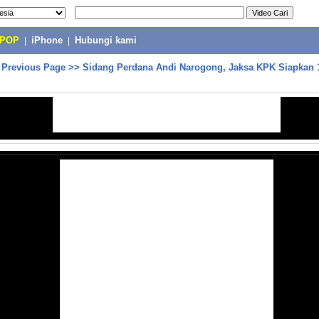
-POP
|
iPhone
|
Hubungi kami
>
Previous Page
>>
Sidang Perdana Andi Narogong, Jaksa KPK Siapkan 