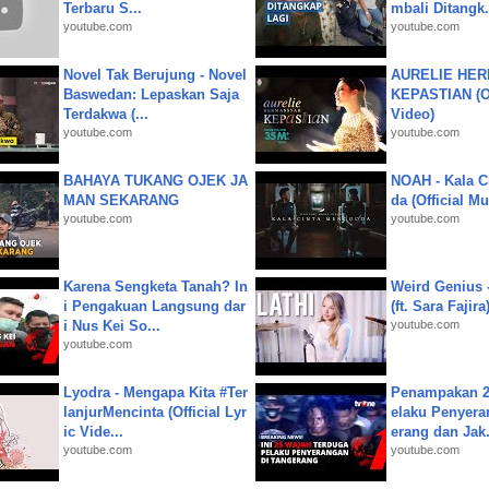
Terbaru S...
mbali Ditangk.
youtube.com
youtube.com
Novel Tak Berujung - Novel
AURELIE HER
Baswedan: Lepaskan Saja
KEPASTIAN (Of
Terdakwa (...
Video)
youtube.com
youtube.com
BAHAYA TUKANG OJEK JA
NOAH - Kala C
MAN SEKARANG
da (Official M
youtube.com
youtube.com
Karena Sengketa Tanah? In
Weird Genius 
i Pengakuan Langsung dar
(ft. Sara Fajira
i Nus Kei So...
youtube.com
youtube.com
Lyodra - Mengapa Kita #Ter
Penampakan 2
lanjurMencinta (Official Lyr
elaku Penyera
ic Vide...
erang dan Jak.
youtube.com
youtube.com