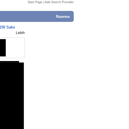
Start Page
|
Add Search Provider
Nawwa
150 Saks
Lebih