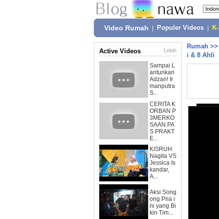
Video Rumah
|
Populer Videos
|
K
Rumah
>
Active Videos
Lebih
i & 8 Ahli
Sampai L
antunkan
Adzan! Ir
manputra
S...
CERITA K
ORBAN P
3MERKO
SAAN PA
S PRAKT
E...
KISRUH
Nagita VS
Jessica Is
kandar,
A...
Aksi Song
ong Pria i
ni yang Bi
kin Tim...