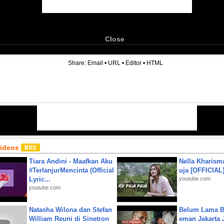
Close
6
Share:
Email
•
URL
•
Editor
•
HTML
Videos
Tiara Andini - Maafkan Aku
Nella Kharism
#TerlanjurMencinta (Official
uja [OFFICIAL
Lyric...
youtube.com
youtube.com
Natasha Wilona dan Stefan
Belum Lama B
William Reuni di Sinetron
eman Jakarta 