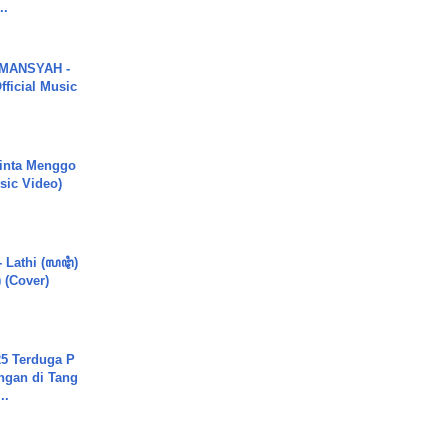
..
MANSYAH -
ficial Music
inta Menggo
usic Video)
- Lathi (ꦭꦛꦶ)
) (Cover)
5 Terduga P
ngan di Tang
..