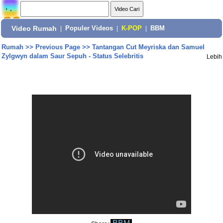
Video Rumah
|
Populer Videos
|
K-POP
|
BBM
Rumah
>>
Previous Page
>>
Tantangan Cut Meyriska dan Samuel
Zylgwyn dalam Saur Sepuh - Status Selebritis
Lebih