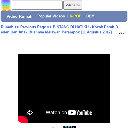
Video Rumah
|
Populer Videos
|
K-POP
|
BBM
Rumah
>>
Previous Page
>>
BINTANG DI HATIKU - Kocak Parah D
eden Dan Anak Buahnya Melawan Perampok [11 Agustus 2017]
Lebih