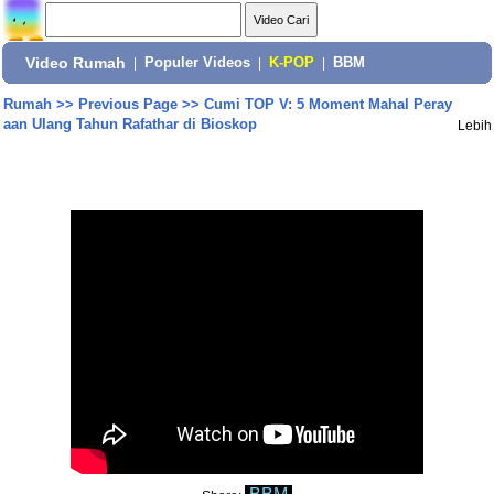
Video Rumah
|
Populer Videos
|
K-POP
|
BBM
Rumah
>>
Previous Page
>>
Cumi TOP V: 5 Moment Mahal Peray
aan Ulang Tahun Rafathar di Bioskop
Lebih