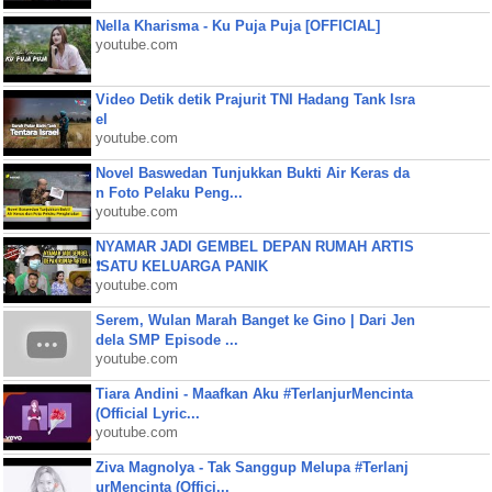
Nella Kharisma - Ku Puja Puja [OFFICIAL]
youtube.com
Video Detik detik Prajurit TNI Hadang Tank Isra
el
youtube.com
Novel Baswedan Tunjukkan Bukti Air Keras da
n Foto Pelaku Peng...
youtube.com
NYAMAR JADI GEMBEL DEPAN RUMAH ARTIS
❗SATU KELUARGA PANIK
youtube.com
Serem, Wulan Marah Banget ke Gino | Dari Jen
dela SMP Episode ...
youtube.com
Tiara Andini - Maafkan Aku #TerlanjurMencinta
(Official Lyric...
youtube.com
Ziva Magnolya - Tak Sanggup Melupa #Terlanj
urMencinta (Offici...