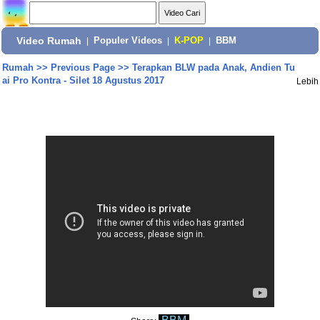
Video Rumah
|
Populer Videos
|
K-POP
|
BBM
Rumah
>>
Previous Page
>>
Terapkan BLW pada Anak, Andien Tu
ai Pro Kontra - Silet 18 Agustus 2017
Lebih