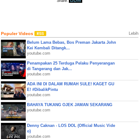
BBM
Share:
Populer Videos
Lebih
Belum Lama Bebas, Bos Preman Jakarta John
Kei Kembali Ditangk...
youtube.com
Penampakan 25 Terduga Pelaku Penyerangan
di Tangerang dan Jak...
youtube.com
ADA INI DI DALAM RUMAH SULE! KAGET GU
E! #DibalikPintu
youtube.com
BAHAYA TUKANG OJEK JAMAN SEKARANG
youtube.com
Denny Caknan - LOS DOL (Official Music Vide
o)
youtube.com